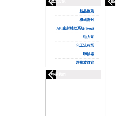
產品分類
產
新品推薦
風冷輔助系
機械密封
KBR 
波紋管機
API密封輔助系統(tǒng)
KBRF
彈簧機械
換熱器：
KTR 
磁力泵
釜用機械
換熱器：
磁力驅動
KTSG
干氣密封
化工流程泵
手動補液
磁力驅動
KZA型
KGS 
高速密封
旋液分離
聯軸器
磁力驅動
KZAC
KML系
KIM無
磁力密封
增壓罐:
磁力驅動
焊接波紋管
KZAE
KGL系列
KIMV
KBB系
儲液罐：
KIMC
KZAH
KTL系列
KML\
聯系我們
緩沖液系統
KIMH
KZAY
KBL系列
機械密封輔助
KIMA
KZAZ
機械密封輔助
KIME
Plan72+
KIMZ
機械密封輔助
KIMO
KHS 
KIMQ