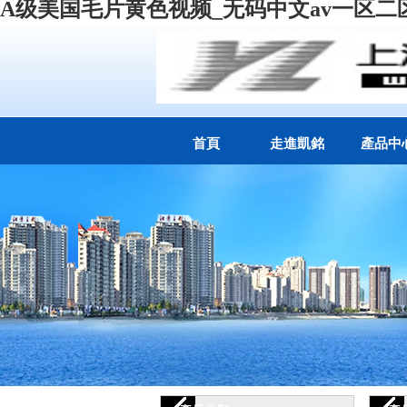
A级美国毛片黄色视频_无码中文av一区二区
首頁
走進凱銘
產品中
公司簡介
機械密
組織結構
API密封輔
資質榮譽
(tǒng)
公司新聞
磁力泵
在線視頻
化工流程
職工園地
聯軸器
焊接波紋