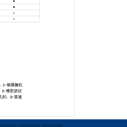
●
●
○
○