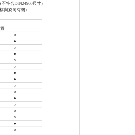
（不符合DIN24960尺寸）
泵送結構與旋向有關）
配置
○
●
○
●
○
○
●
●
○
○
●
○
○
○
●
○