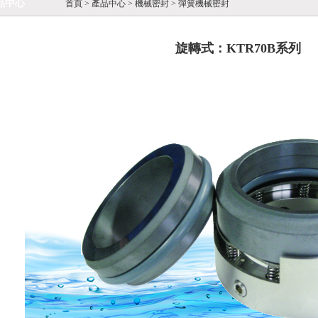
品中心
首頁 >
產品中心
>
機械密封
>
彈簧機械密封
統(tǒng)
旋轉式：KTR70B系列
雙端面金屬波紋管機械密封
械密封
XB 浮裝焊接金屬波紋管機械密封
密封
KHR系列
雙端面彈簧機械密封
密封
KHB系列
泵
 高壓彈簧機械密封
泵：KSB系列
泵
石油化工流程泵
泵用干氣機械密封
器：KZY系列
泵
型標準化工流程泵
列
泄漏磁力泵
KZG系列
泵
型石油化工流程泵
系列磁力驅動齒輪泵
列
KCG系列
系列磁力驅動離心式化工流程泵
化工泵
KGL系列膜片聯軸器
(tǒng)：KNG系列
系列磁力驅動離心式化工流程泵
型液下泵
系統(tǒng) （API682 Plan53）
系列磁力驅動離心式化工流程泵
型自吸化工流程泵
系統(tǒng) （API 682
/F系列磁力驅動離心式化工流程泵
75）
系列磁力驅動離心式化工自吸泵
系統(tǒng)（API682 Plan52）
系列磁力驅動離心式化工油泵
靜止型高速機械密封
系列磁力驅動部分流式化工流程泵