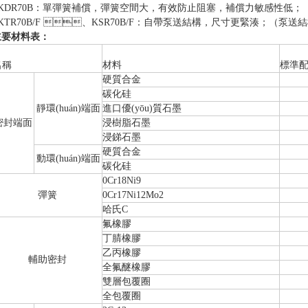
KDR70B：單彈簧補償，彈簧空間大，有效防止阻塞，補償力敏感性低；
KTR70B/F 、KSR70B/F：自帶泵送結構，尺寸更緊湊；（
主要材料表：
名稱
材料
標準
硬質合金
碳化硅
靜環(huán)端面
進口優(yōu)質石墨
密封端面
浸樹脂石墨
浸銻石墨
硬質合金
動環(huán)端面
碳化硅
0Cr18Ni9
彈簧
0Cr17Ni12Mo2
哈氏C
氟橡膠
丁腈橡膠
乙丙橡膠
輔助密封
全氟醚橡膠
雙層包覆圈
全包覆圈