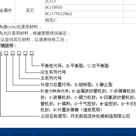
2Cr13
0Cr18Ni9
金屬件
其它
0Cr17Ni12Mo2
哈氏C
為優(yōu)先選用材料；
為允許選用材料，根據實際情況確定；
以提供其它材料，以適應特殊工況；
型號說明：