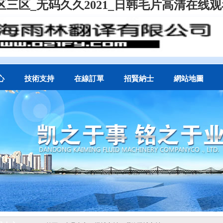
三区_无码久久2021_日韩毛片高清在线观
心
技術支持
在線訂單
招賢納士
網站地圖
封
執(zhí)行標準
助系統
選型指南
故障分析
服務承諾
泵
API682密封輔助
系統(tǒng)說明
管