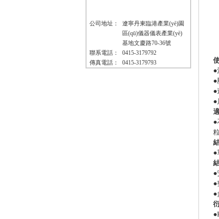
KHST
KIMK
KCR 
KIMG
公司地址：
遼寧丹東臨港產業(yè)園
KTS 
區(qū)儀器儀表產業(yè)
KIMD
基地文慶路70-36號
KIM（
聯系電話：
0415-3179792
傳真電話：
0415-3179793
KIM（
●
KIM系列
●
(tǒng)
●
●
●
粒
●
●
●
●
●