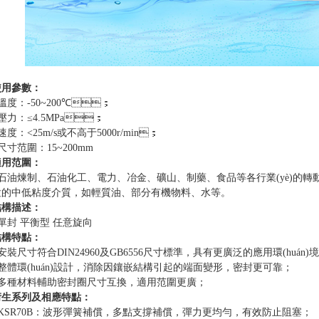
 靜止式高速機械密封
系列磁力驅動離心式化工流程泵
磁力機械密封
系列磁力驅動離心式管道泵
彈簧靜止型機械密封
系列磁力驅動多級離心式化工流程泵
）-B系列磁力驅動夾套式化工流程泵
使用參數：
）-H系列高溫型磁力驅動化工流程泵
溫度：-50
~
200℃；
磁力驅動化工流程泵監(jiān)控系統
壓力：≤4.5MPa；
速度：<25m/s或不高于5000r/min；
尺寸范圍：15
~
200mm
適用范圍：
石油煉制、石油化工、電力、冶金、礦山、制藥、食品等各行業(yè)的
的中低粘度介質，如輕質油、部分有機物料、水等。
結構描述：
單封 平衡型 任意旋向
結構特點：
安裝尺寸符合DIN24960及GB6556尺寸標準，具有更廣泛的應用環(huán)境
整體環(huán)設計，消除因鑲嵌結構引起的端面變形，密封更可靠；
多種材料輔助密封圈尺寸互換，適用范圍更廣；
衍生系列及相應特點：
KSR70B：波形彈簧補償，多點支撐補償，彈力更均勻，有效防止阻塞；